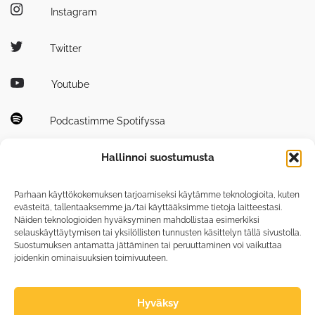
Instagram
Twitter
Youtube
Podcastimme Spotifyssa
Hallinnoi suostumusta
Parhaan käyttökokemuksen tarjoamiseksi käytämme teknologioita, kuten
evästeitä, tallentaaksemme ja/tai käyttääksimme tietoja laitteestasi.
Näiden teknologioiden hyväksyminen mahdollistaa esimerkiksi
Tutustu myös
selauskäyttäytymisen tai yksilöllisten tunnusten käsittelyn tällä sivustolla.
tiedepuisto.fi
Suostumuksen antamatta jättäminen tai peruuttaminen voi vaikuttaa
joidenkin ominaisuuksien toimivuuteen.
photonicscenter.fi
Hyväksy