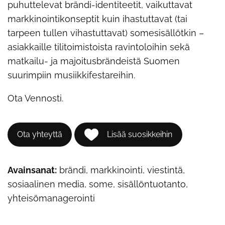
puhuttelevat brändi-identiteetit, vaikuttavat
markkinointikonseptit kuin ihastuttavat (tai
tarpeen tullen vihastuttavat) somesisällötkin –
asiakkaille tilitoimistoista ravintoloihin sekä
matkailu- ja majoitusbrändeistä Suomen
suurimpiin musiikkifestareihin.
Ota Vennosti.
Ota yhteyttä
Lisää suosikkeihin
Avainsanat:
brändi, markkinointi, viestintä,
sosiaalinen media, some, sisällöntuotanto,
yhteisömanagerointi