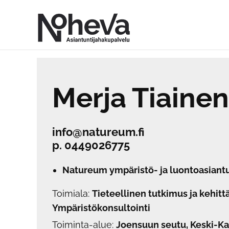
Skip
to
content
Merja Tiainen
info@natureum.fi
p.
0449026775
Natureum ympäristö- ja luontoasiantu
Toimiala:
Tieteellinen tutkimus ja kehit
Ympäristökonsultointi
Toiminta-alue:
Joensuun seutu, Keski-Kar