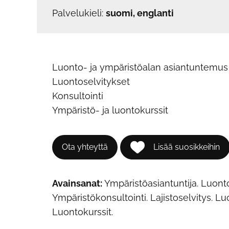
Palvelukieli:
suomi, englanti
Luonto- ja ympäristöalan asiantuntemu
Luontoselvitykset
Konsultointi
Ympäristö- ja luontokurssit
Ota yhteyttä
Lisää suosikkeihin
Avainsanat:
Ympäristöasiantuntija. Luonto
Ympäristökonsultointi. Lajistoselvitys. L
Luontokurssit.