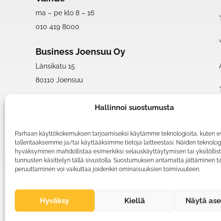
ma – pe klo 8 – 16
010 419 8000
Business Joensuu Oy
Länsikatu 15
80110 Joensuu
Saapumisohjeet
Hallinnoi suostumusta
Parhaan käyttökokemuksen tarjoamiseksi käytämme teknologioita, kuten ev
tallentaaksemme ja/tai käyttääksimme tietoja laitteestasi. Näiden teknolo
hyväksyminen mahdollistaa esimerkiksi selauskäyttäytymisen tai yksilöllis
tunnusten käsittelyn tällä sivustolla. Suostumuksen antamatta jättäminen ta
peruuttaminen voi vaikuttaa joidenkin ominaisuuksien toimivuuteen.
Tutustu myös
tiedepuisto.fi
Hyväksy
Kiellä
Näytä ase
photonicscenter.fi