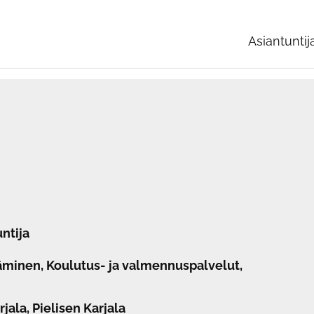
Asiantunti
ntija
täminen, Koulutus- ja valmennuspalvelut,
jala, Pielisen Karjala