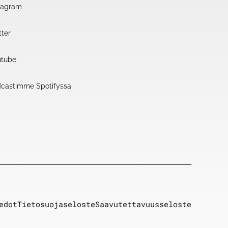
tagram
ter
tube
castimme Spotifyssa
edot
Tietosuojaseloste
Saavutettavuusseloste