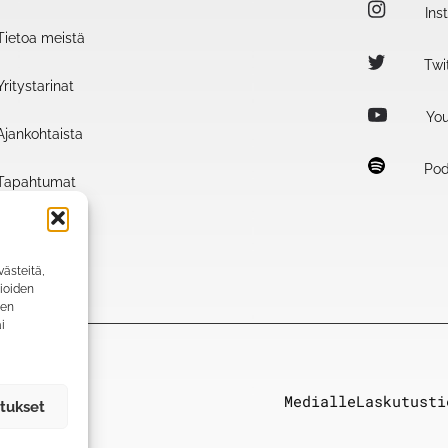
Ins
Tietoa meistä
Twit
Yritystarinat
You
Ajankohtaista
Pod
Tapahtumat
ästeitä,
gioiden
ten
i
Medialle
Laskutusti
tukset