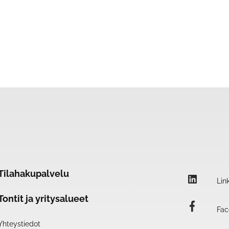
Tilahakupalvelu
Lin
Tontit ja yritysalueet
Fac
Yhteystiedot