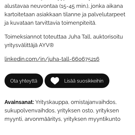
alustavaa neuvontaa (15-45 min.), jonka aikana
kartoitetaan asiakkaan tilanne ja palvelutarpeet
ja kuvataan tarvittavia toimenpiteitä.
Toimeksiannot toteuttaa Juha Tall, auktorisoitu
yritysvälittäjä AYV®
linkedin.com/in/juha-tall-660675216
Ota yhteyttä
Lisää suosikkeihin
Avainsanat:
Yrityskauppa, omistajanvaihdos,
sukupolvenvaihdos, yrityksen osto, yrityksen
myynti, arvonmääritys, yrityksen myyntikunto