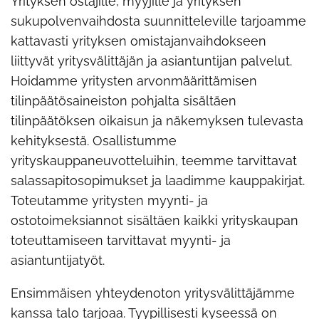
Yrityksen ostajille, myyjille ja yrityksen
sukupolvenvaihdosta suunnitteleville tarjoamme
kattavasti yrityksen omistajanvaihdokseen
liittyvät yritysvälittäjän ja asiantuntijan palvelut.
Hoidamme yritysten arvonmäärittämisen
tilinpäätösaineiston pohjalta sisältäen
tilinpäätöksen oikaisun ja näkemyksen tulevasta
kehityksestä. Osallistumme
yrityskauppaneuvotteluihin, teemme tarvittavat
salassapitosopimukset ja laadimme kauppakirjat.
Toteutamme yritysten myynti- ja
ostotoimeksiannot sisältäen kaikki yrityskaupan
toteuttamiseen tarvittavat myynti- ja
asiantuntijatyöt.
Ensimmäisen yhteydenoton yritysvälittäjämme
kanssa talo tarjoaa. Tyypillisesti kyseessä on