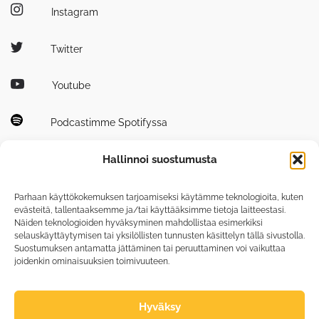
Instagram
Twitter
Youtube
Podcastimme Spotifyssa
Hallinnoi suostumusta
Parhaan käyttökokemuksen tarjoamiseksi käytämme teknologioita, kuten
evästeitä, tallentaaksemme ja/tai käyttääksimme tietoja laitteestasi.
Näiden teknologioiden hyväksyminen mahdollistaa esimerkiksi
Tutustu myös
selauskäyttäytymisen tai yksilöllisten tunnusten käsittelyn tällä sivustolla.
tiedepuisto.fi
Suostumuksen antamatta jättäminen tai peruuttaminen voi vaikuttaa
joidenkin ominaisuuksien toimivuuteen.
photonicscenter.fi
Hyväksy