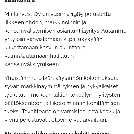
asiantuntija
Markinvest Oy on vuonna 1985 perustettu
liikkeenjohdon, markkinoinnin ja
kansainvälistymisen asiantuntijayritys. Autamme
yrityksiä vahvistamaan kilpailukykyään,
kirkastamaan kasvun suuntaa ja
valmistautumaan hallittuun
kansainvälistymiseen.
Yhdistämme pitkän käytännön kokemuksen,
syvän markkinaymmärryksen ja nykyaikaiset
työkalut – mukaan lukien tekoälyn – yritysten
päätöksenteon ja liiketoiminnan kehittämisen
tueksi. Tavoitteena on varmistaa, että kasvu ja
vienti perustuvat tietoon, eivät arvailuun.
Strateginen liiketoiminnan kehittäminen