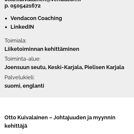
p.
0505421672
Vendacon Coaching
LinkedIN
Toimiala:
Liiketoiminnan kehittäminen
Toiminta-alue:
Joensuun seutu, Keski-Karjala, Pielisen Karjala
Palvelukieli:
suomi, englanti
Otto Kuivalainen – Johtajuuden ja myynnin
kehittäjä