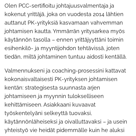
Olen PCC-sertifioitu johtajuusvalmentaja ja
kokenut yrittäjä, joka on vuodesta 2014 lähtien
auttanut PK-yrityksiä kasvamaan vahvemman
johtamisen kautta. Ymmärrän yritysarkea myös
käytännön tasolla – ennen yrittäjyyttäni toimin
esihenkilö- ja myyntijohdon tehtävissä, joten
tiedän, miltä johtaminen tuntuu aidosti kentällä.
Valmennukseni ja coaching-prosessini kattavat
kokonaisvaltaisesti PK-yrityksen johtamisen
kentän: strategisesta suunnasta arjen
johtamiseen ja myynnin tulokselliseen
kehittämiseen. Asiakkaani kuvaavat
työskentelyäni selkeyttä tuovaksi,
käytännönläheiseksi ja oivalluttavaksi – ja usein
yhteistyö vie heidät pidemmälle kuin he aluksi