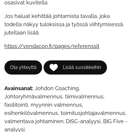
osasivat kuvitella.
Jos haluat kehittää johtamista tavalla, joka
todella näkyy tuloksissa ja työssä viihtymisessä,
jutellaan lisää.
https://vendacon.fi/pages/referenssit
Ota yhteyttä
Lisää suosikkeihin
Avainsanat:
Johdon Coaching,
Johtoryhmävalmennus, tiimivalmennus,
fasilitointi, myynnin valmennus,
esihenkilövalmennus, toimitusjohtajavalmennus,
valmentava johtaminen. DISC-analyysi, BIG Five -
analyysi.