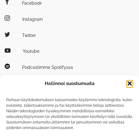
Facebook
Instagram
Twitter
Youtube
Podcastimme Spotifyssa
Hallinnoi suostumusta
Parhaan käyttökokemuksen tarjoamiseksi käytämme teknologioita, kuten
evästeitä, tallentaaksemme ja/tai käyttääksimme tietoja laitteestasi.
Näiden teknologioiden hyväksyminen mahdollistaa esimerkiksi
Tutustu myös
selauskäyttäytymisen tai yksilöllisten tunnusten käsittelyn tällä sivustolla.
tiedepuisto.fi
Suostumuksen antamatta jättäminen tai peruuttaminen voi vaikuttaa
joidenkin ominaisuuksien toimivuuteen.
photonicscenter.fi