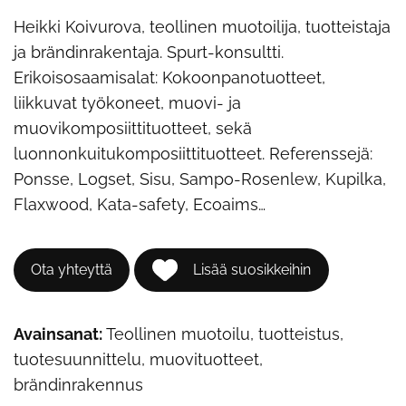
Heikki Koivurova, teollinen muotoilija, tuotteistaja
ja brändinrakentaja. Spurt-konsultti.
Erikoisosaamisalat: Kokoonpanotuotteet,
liikkuvat työkoneet, muovi- ja
muovikomposiittituotteet, sekä
luonnonkuitukomposiittituotteet. Referenssejä:
Ponsse, Logset, Sisu, Sampo-Rosenlew, Kupilka,
Flaxwood, Kata-safety, Ecoaims…
Ota yhteyttä
Lisää suosikkeihin
Avainsanat:
Teollinen muotoilu, tuotteistus,
tuotesuunnittelu, muovituotteet,
brändinrakennus