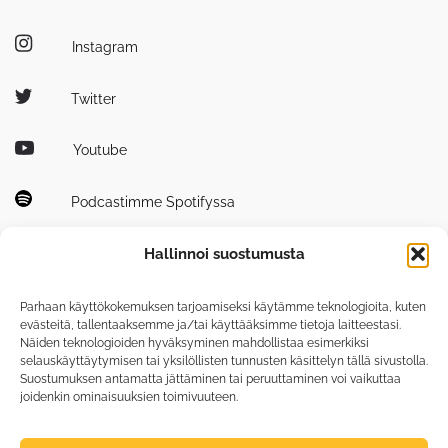
Instagram
Twitter
Youtube
Podcastimme Spotifyssa
Hallinnoi suostumusta
Parhaan käyttökokemuksen tarjoamiseksi käytämme teknologioita, kuten
evästeitä, tallentaaksemme ja/tai käyttääksimme tietoja laitteestasi.
Näiden teknologioiden hyväksyminen mahdollistaa esimerkiksi
Tutustu myös
selauskäyttäytymisen tai yksilöllisten tunnusten käsittelyn tällä sivustolla.
tiedepuisto.fi
Suostumuksen antamatta jättäminen tai peruuttaminen voi vaikuttaa
joidenkin ominaisuuksien toimivuuteen.
photonicscenter.fi