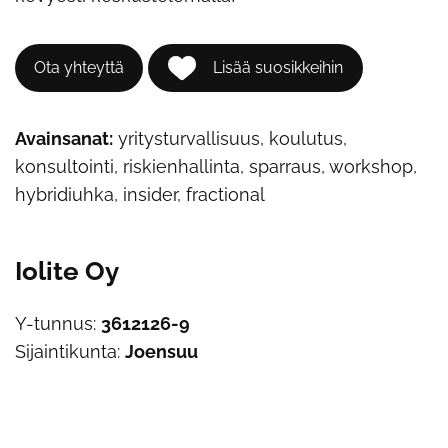
Ota yhteyttä
Lisää suosikkeihin
Avainsanat:
yritysturvallisuus, koulutus,
konsultointi, riskienhallinta, sparraus, workshop,
hybridiuhka, insider, fractional
Iolite Oy
Y-tunnus:
3612126-9
Sijaintikunta:
Joensuu