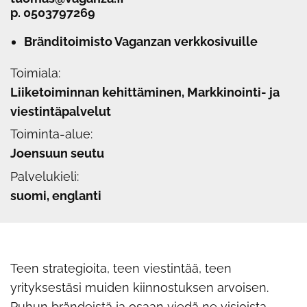
p.
0503797269
Bränditoimisto Vaganzan verkkosivuille
Toimiala:
Liiketoiminnan kehittäminen, Markkinointi- ja
viestintäpalvelut
Toiminta-alue:
Joensuun seutu
Palvelukieli:
suomi, englanti
Teen strategioita, teen viestintää, teen
yrityksestäsi muiden kiinnostuksen arvoisen.
Puhun brändeistä ja osaan viedä ne visioista