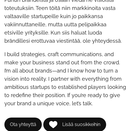
toteutuksiin. Teen töitä niin markkinoita vasta
valtaaville startupeille kuin jo paikkansa
vakiinnuttaneille, mutta uutta pelipaikkaa
etsiville yrityksille. Kun siis haluat luoda
brändillesi erottuvaa viestintää, ole yhteydessä.
I build strategies, craft communications, and
make your business stand out from the crowd.
I’m all about brands—and I know how to turn a
vision into reality. I partner with everything from
ambitious startups to established players looking
to redefine their position. If you’re ready to give
your brand a unique voice, let’s talk.
Ota yhteyttä
Lisää suosikkeihin