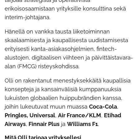
erikoisosaamistaan yrityksille konsulttina sekä
interim-johtajana.
Hänellä on vankka tausta liiketoiminnan
skaalaamisesta ja kaupallisesta uudistamisesta
erityisesti kanta-asiakasohjelmien, fintech-
alustojen, digitaalisen viihteen ja päivittäistavara-
alan (FMCG) risteyskohdissa.
Olli on rakentanut menestyksekkäitä kaupallisia
konsepteja ja kansainvälisiä kumppanuuksia
lukuisten globaalien huippubrändien kanssa,
joihin lukeutuvat muun muassa
Coca-Cola
,
Pringles,
Universal
,
Air France/KLM
,
Etihad
Airways
,
Finnair Plus
ja
Williams F1
.
Mitä Olli tarjoaa yrityksellesi