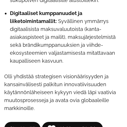
sukupolven digitaalisille alustoillekin.
Digitaaliset kumppanuudet ja
liiketoimintamallit:
Syvällinen ymmärrys
digitaalisista maksuvaluutoista (kanta-
asiakaspisteet ja mailit), maksujärjestelmistä
sekä brändikumppanuuksien ja viihde-
ekosysteemien valjastamisesta mitattavaan
kaupalliseen kasvuun.
Olli yhdistää strategisen visionäärisyyden ja
kansainvälisesti palkitun innovatiivisuuden
käytännönläheiseen kykyyn viedä läpi vaativia
muutosprosesseja ja avata ovia globaaleille
markkinoille.