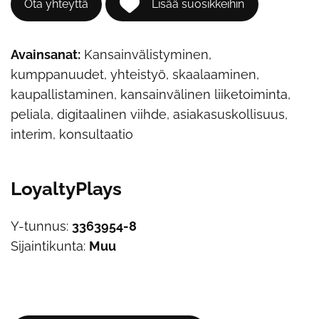
Ota yhteyttä
Lisää suosikkeihin
Avainsanat:
Kansainvälistyminen,
kumppanuudet, yhteistyö, skaalaaminen,
kaupallistaminen, kansainvälinen liiketoiminta,
peliala, digitaalinen viihde, asiakasuskollisuus,
interim, konsultaatio
LoyaltyPlays
Y-tunnus:
3363954-8
Sijaintikunta:
Muu