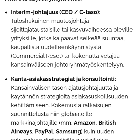
Interim-johtajuus (CEO / C-taso):
Tuloshakuinen muutosjohtaja
sijoittajataustaisille tai kasvuvaiheessa oleville
yrityksille, jotka kaipaavat selkeää suuntaa,
kaupallista uudelleenkäynnistystä
(Commercial Reset) tai kokenutta vetäjää
kansainväliseen johtoryhmätyöskentelyyn.
Kanta-asiakasstrategiat ja konsultointi:
Kansainvälisen tason ajatusjohtajuutta ja
käytännön strategioita asiakasuskollisuuden
kehittämiseen. Kokemusta ratkaisujen
suunnittelusta niin globaaleille
markkinajohtajille (mm.
Amazon
,
British
Airways
,
PayPal
,
Samsung
) kuin uuden