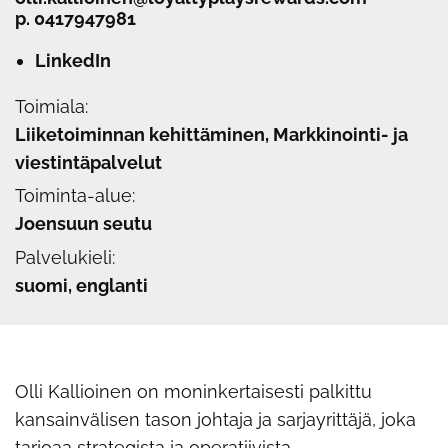
p.
0417947981
LinkedIn
Toimiala:
Liiketoiminnan kehittäminen, Markkinointi- ja
viestintäpalvelut
Toiminta-alue:
Joensuun seutu
Palvelukieli:
suomi, englanti
Olli Kallioinen on moninkertaisesti palkittu
kansainvälisen tason johtaja ja sarjayrittäjä, joka
tarjoaa strategista ja operatiivista