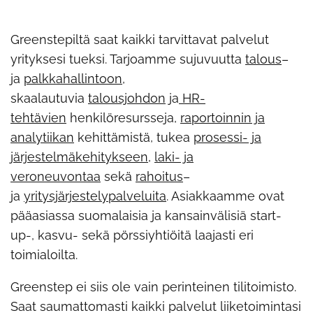
Greenstepiltä saat kaikki tarvittavat palvelut
yrityksesi tueksi. Tarjoamme sujuvuutta
talous
–
ja
palkkahallintoon
,
skaalautuvia
talousjohdon
ja
HR-
tehtävien
henkilöresursseja,
raportoinnin ja
analytiikan
kehittämistä, tukea
prosessi- ja
järjestelmäkehitykseen
,
laki- ja
veroneuvontaa
sekä
rahoitus
–
ja
yritysjärjestelypalveluita
. Asiakkaamme ovat
pääasiassa suomalaisia ja kansainvälisiä start-
up-, kasvu- sekä pörssiyhtiöitä laajasti eri
toimialoilta.
Greenstep ei siis ole vain perinteinen tilitoimisto.
Saat saumattomasti kaikki palvelut liiketoimintasi