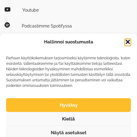
Youtube
Podcastimme Spotifyssa
Hallinnoi suostumusta
Parhaan käyttökokemuksen tarjoamiseksi käytämme teknologioita, kuten
evästeitä, tallentaaksemme ja/tai käyttääksimme tietoja laitteestasi.
Näiden teknologioiden hyväksyminen mahdollistaa esimerkiksi
Tutustu myös
selauskäyttäytymisen tai yksilöllisten tunnusten käsittelyn tällä sivustolla.
tiedepuisto.fi
Suostumuksen antamatta jättäminen tai peruuttaminen voi vaikuttaa
joidenkin ominaisuuksien toimivuuteen.
photonicscenter.fi
Hyväksy
Medialle
Kiellä
Laskutustiedot
Tietosuojaseloste
Näytä asetukset